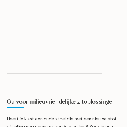
__________________________________________
Ga voor milieuvriendelijke zitoplossingen
Heeft je klant een oude stoel die met een nieuwe stof
of vulling nog prima een ronde mee kan? Zoek je een