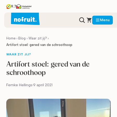
9.7
Menu
Home
›
Blog
›
Waar zit jij?
›
Artifort stoel: gered van de schroothoop
WAAR ZIT JIJ?
Artifort stoel: gered van de
schroothoop
Femke Hellings
9 april 2021